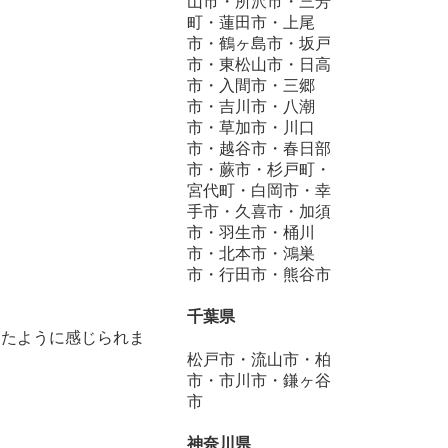
山市・所沢市・三芳
町・蓮田市・上尾
市・鶴ヶ島市・坂戸
市・東松山市・日高
市・入間市・三郷
市・吉川市・八潮
市・草加市・川口
市・越谷市・春日部
市・蕨市・杉戸町・
宮代町・白岡市・幸
手市・久喜市・加須
市・羽生市・桶川
市・北本市・鴻巣
市・行田市・熊谷市
千葉県
したように感じられま
松戸市・流山市・柏
市・市川市・鎌ヶ谷
市
神奈川県