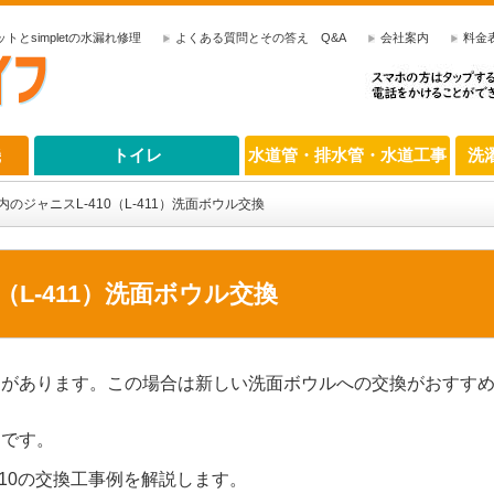
とsimpletの水漏れ修理
よくある質問とその答え Q&A
会社案内
料金
機
トイレ
水道管・排水管・水道工事
洗
のジャニスL-410（L-411）洗面ボウル交換
（L-411）洗面ボウル交換
とがあります。この場合は新しい洗面ボウルへの交換がおすす
めです。
410の交換工事例を解説します。