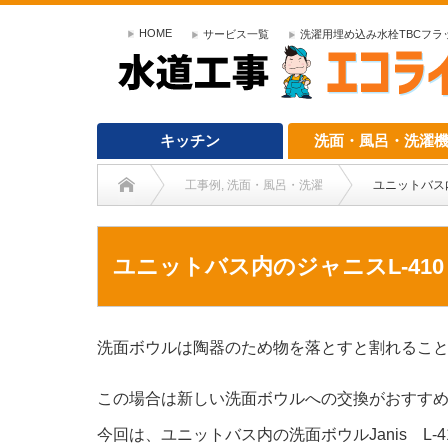
HOME
サービス一覧
洗濯用埋め込み水栓TBCフラット
キッチン
洗面・風呂・洗濯
工事例
,
洗面・風呂・洗濯
ユニットバス内
ユニットバス内のジャニスL-410
洗面ボウルは陶器のため物を落とすと割れるこ
この場合は新しい洗面ボウルへの交換がおすす
今回は、ユニットバス内の洗面ボウルJanis L-