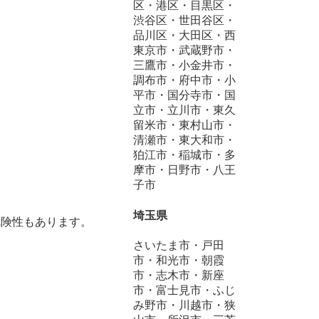
区・港区・目黒区・
渋谷区・世田谷区・
品川区・大田区・西
東京市・武蔵野市・
三鷹市・小金井市・
調布市・府中市・小
平市・国分寺市・国
立市・立川市・東久
留米市・東村山市・
清瀬市・東大和市・
狛江市・稲城市・多
摩市・日野市・八王
子市
埼玉県
危険性もあります。
さいたま市・戸田
市・和光市・朝霞
市・志木市・新座
市・富士見市・ふじ
み野市・川越市・狭