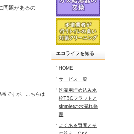
に問題があるの
エコライフを知る
HOME
サービス一覧
洗濯用埋め込み水
の品番ですが、こちらは
栓TBCフラットと
simpletの水漏れ修
理
よくある質問とそ
の答え Q&A