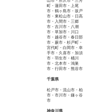
山市・所沢市・三芳
町・蓮田市・上尾
市・鶴ヶ島市・坂戸
市・東松山市・日高
市・入間市・三郷
市・吉川市・八潮
市・草加市・川口
市・越谷市・春日部
市・蕨市・杉戸町・
宮代町・白岡市・幸
手市・久喜市・加須
市・羽生市・桶川
市・北本市・鴻巣
市・行田市・熊谷市
千葉県
松戸市・流山市・柏
市・市川市・鎌ヶ谷
市
神奈川県