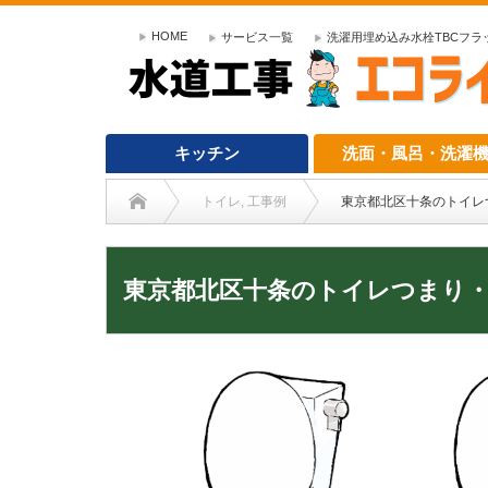
HOME
サービス一覧
洗濯用埋め込み水栓TBCフラット
キッチン
洗面・風呂・洗濯
トイレ
,
工事例
東京都北区十条のトイレ
東京都北区十条のトイレつまり