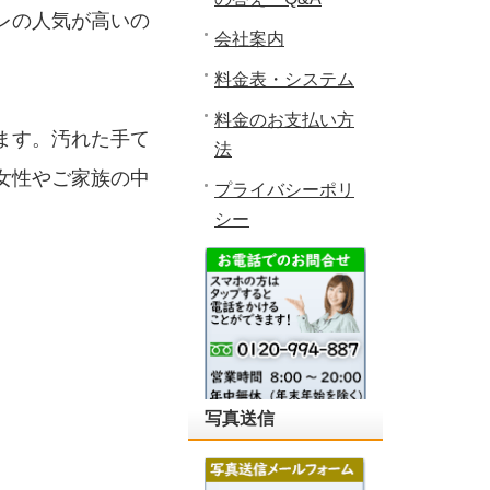
レの人気が高いの
会社案内
料金表・システム
料金のお支払い方
ます。汚れた手て
法
女性やご家族の中
プライバシーポリ
シー
写真送信