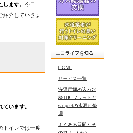
たします。
今日
ご紹介していきま
エコライフを知る
HOME
サービス一覧
洗濯用埋め込み水
栓TBCフラットと
simpletの水漏れ修
れています。
理
よくある質問とそ
のトイレでは一度
の答え Q&A