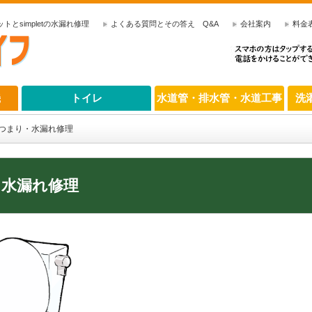
とsimpletの水漏れ修理
よくある質問とその答え Q&A
会社案内
料金
機
トイレ
水道管・排水管・水道工事
洗
つまり・水漏れ修理
・水漏れ修理