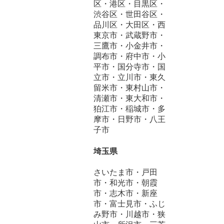
区・港区・目黒区・
渋谷区・世田谷区・
品川区・大田区・西
東京市・武蔵野市・
三鷹市・小金井市・
調布市・府中市・小
平市・国分寺市・国
立市・立川市・東久
留米市・東村山市・
清瀬市・東大和市・
狛江市・稲城市・多
摩市・日野市・八王
子市
埼玉県
さいたま市・戸田
市・和光市・朝霞
市・志木市・新座
市・富士見市・ふじ
み野市・川越市・狭