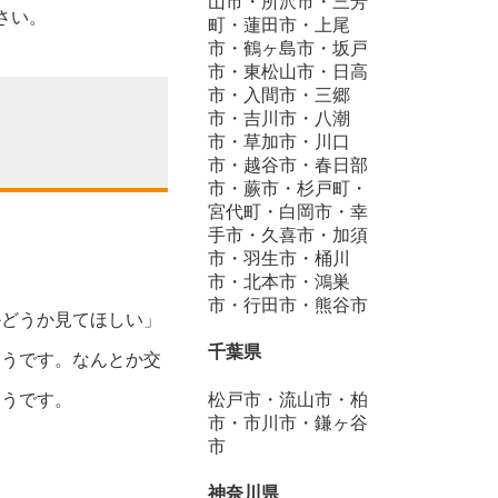
山市・所沢市・三芳
さい。
町・蓮田市・上尾
市・鶴ヶ島市・坂戸
市・東松山市・日高
市・入間市・三郷
市・吉川市・八潮
市・草加市・川口
市・越谷市・春日部
市・蕨市・杉戸町・
宮代町・白岡市・幸
手市・久喜市・加須
市・羽生市・桶川
市・北本市・鴻巣
市・行田市・熊谷市
かどうか見てほしい」
千葉県
そうです。なんとか交
松戸市・流山市・柏
ようです。
市・市川市・鎌ヶ谷
市
神奈川県