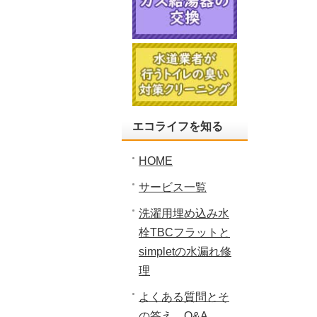
エコライフを知る
HOME
サービス一覧
洗濯用埋め込み水
栓TBCフラットと
simpletの水漏れ修
理
よくある質問とそ
の答え Q&A