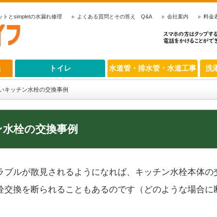
とsimpletの水漏れ修理
よくある質問とその答え Q&A
会社案内
料金
機
トイレ
水道管・排水管・水道工事
洗
いキッチン水栓の交換事例
ン水栓の交換事例
ラブルが散見されるようになれば、キッチン水栓本体の
栓交換を断られることもあるのです（どのような場合に