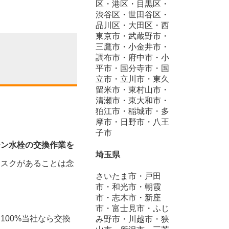
区・港区・目黒区・
渋谷区・世田谷区・
品川区・大田区・西
東京市・武蔵野市・
三鷹市・小金井市・
調布市・府中市・小
平市・国分寺市・国
立市・立川市・東久
留米市・東村山市・
清瀬市・東大和市・
狛江市・稲城市・多
摩市・日野市・八王
子市
チン水栓の交換作業を
埼玉県
リスクがあることは念
さいたま市・戸田
市・和光市・朝霞
市・志木市・新座
市・富士見市・ふじ
00%当社なら交換
み野市・川越市・狭