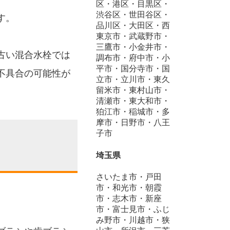
区・港区・目黒区・
渋谷区・世田谷区・
す。
品川区・大田区・西
東京市・武蔵野市・
三鷹市・小金井市・
古い混合水栓では
調布市・府中市・小
平市・国分寺市・国
不具合の可能性が
立市・立川市・東久
留米市・東村山市・
清瀬市・東大和市・
狛江市・稲城市・多
摩市・日野市・八王
子市
埼玉県
さいたま市・戸田
市・和光市・朝霞
市・志木市・新座
市・富士見市・ふじ
み野市・川越市・狭