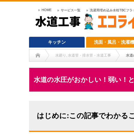
HOME
サービス一覧
洗濯用埋め込み水栓TBCフラット
キッチン
洗面・風呂・洗濯
水廻り
,
水道管・排水管・水道工事
水道
水道の水圧がおかしい！弱い！
はじめに:この記事でわかる