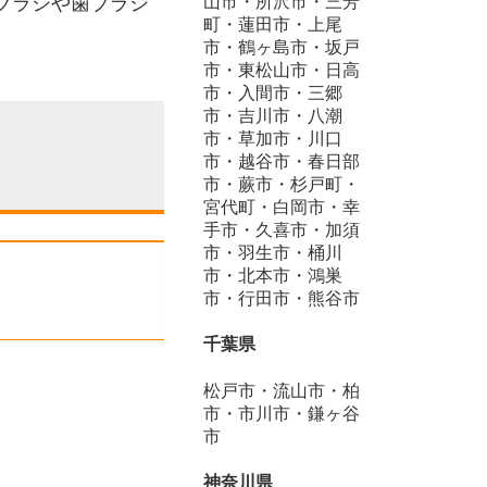
山市・所沢市・三芳
ブラシや歯ブラシ
町・蓮田市・上尾
市・鶴ヶ島市・坂戸
市・東松山市・日高
市・入間市・三郷
市・吉川市・八潮
市・草加市・川口
市・越谷市・春日部
市・蕨市・杉戸町・
宮代町・白岡市・幸
手市・久喜市・加須
市・羽生市・桶川
市・北本市・鴻巣
市・行田市・熊谷市
千葉県
松戸市・流山市・柏
市・市川市・鎌ヶ谷
市
神奈川県