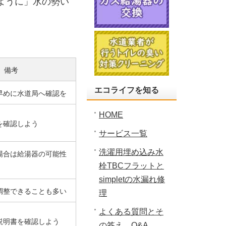
ように」水の勢い
備考
エコライフを知る
早めに水道局へ確認を
HOME
を確認しよう
サービス一覧
洗濯用埋め込み水
場合は給湯器の可能性
栓TBCフラットと
simpletの水漏れ修
調整できることも多い
理
よくある質問とそ
説明書を確認しよう
の答え Q&A