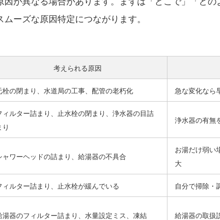
原因が異なる場合があります。まずは「どこで」「どの
スムーズな原因特定につながります。
考えられる原因
元栓の閉まり、水道局の工事、配管の老朽化
急な変化なら
フィルター詰まり、止水栓の閉まり、浄水器の目詰
浄水器の有無
まり
お湯だけ弱い
シャワーヘッドの詰まり、給湯器の不具合
大
フィルター詰まり、止水栓が緩んでいる
自分で掃除・
給湯器のフィルター詰まり、水量設定ミス、凍結
給湯器の取扱