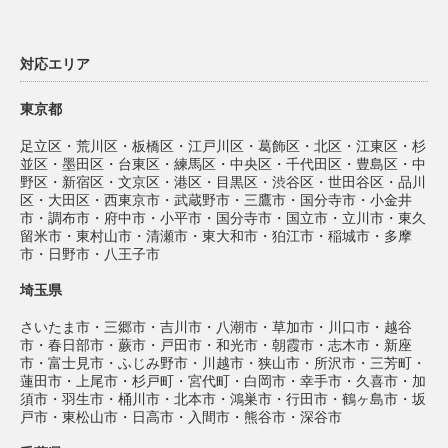
対応エリア
東京都
足立区・荒川区・板橋区・江戸川区・葛飾区・北区・江東区・杉
並区・墨田区・台東区・練馬区・中央区・千代田区・豊島区・中
野区・新宿区・文京区・港区・目黒区・渋谷区・世田谷区・品川
区・大田区・西東京市・武蔵野市・三鷹市・国分寺市・小金井
市・調布市・府中市・小平市・国分寺市・国立市・立川市・東久
留米市・東村山市・清瀬市・東大和市・狛江市・稲城市・多摩
市・日野市・八王子市
埼玉県
さいたま市・三郷市・吉川市・八潮市・草加市・川口市・越谷
市・春日部市・蕨市・戸田市・和光市・朝霞市・志木市・新座
市・富士見市・ふじみ野市・川越市・狭山市・所沢市・三芳町・
蓮田市・上尾市・杉戸町・宮代町・白岡市・幸手市・久喜市・加
須市・羽生市・桶川市・北本市・鴻巣市・行田市・鶴ヶ島市・坂
戸市・東松山市・日高市・入間市・熊谷市・深谷市