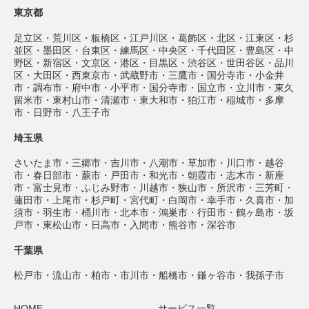
東京都
足立区・荒川区・板橋区・江戸川区・葛飾区・北区・江東区・杉
並区・墨田区・台東区・練馬区・中央区・千代田区・豊島区・中
野区・新宿区・文京区・港区・目黒区・渋谷区・世田谷区・品川
区・大田区・西東京市・武蔵野市・三鷹市・国分寺市・小金井
市・調布市・府中市・小平市・国分寺市・国立市・立川市・東久
留米市・東村山市・清瀬市・東大和市・狛江市・稲城市・多摩
市・日野市・八王子市
埼玉県
さいたま市・三郷市・吉川市・八潮市・草加市・川口市・越谷
市・春日部市・蕨市・戸田市・和光市・朝霞市・志木市・新座
市・富士見市・ふじみ野市・川越市・狭山市・所沢市・三芳町・
蓮田市・上尾市・杉戸町・宮代町・白岡市・幸手市・久喜市・加
須市・羽生市・桶川市・北本市・鴻巣市・行田市・鶴ヶ島市・坂
戸市・東松山市・日高市・入間市・熊谷市・深谷市
千葉県
松戸市・流山市・柏市・市川市・船橋市・鎌ヶ谷市・我孫子市
HOME
サービス一覧